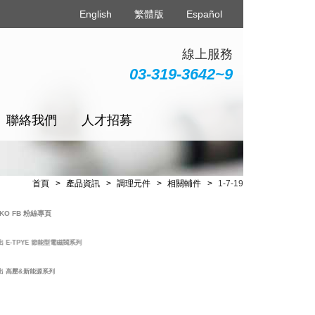
English
繁體版
Español
線上服務
03-319-3642~9
聯絡我們
人才招募
首頁
產品資訊
調理元件
相關輔件
1-7-19
FB 粉絲專頁
TPYE 節能型電磁閥系列
壓&新能源系列