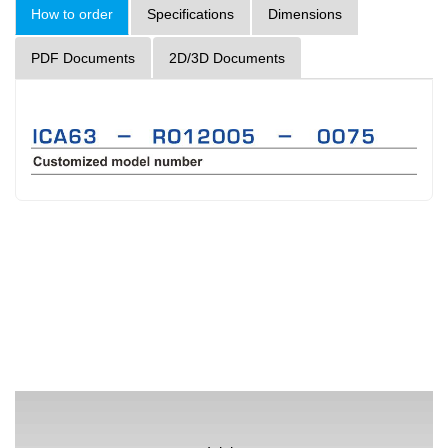
How to order
Specifications
Dimensions
PDF Documents
2D/3D Documents