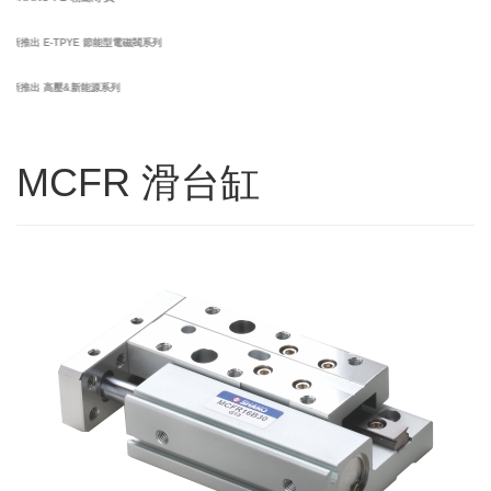
新推出 E-TPYE 節能型電磁閥系列
新推出 高壓&新能源系列
MCFR 滑台缸