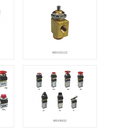
MSV20122
MSV9832