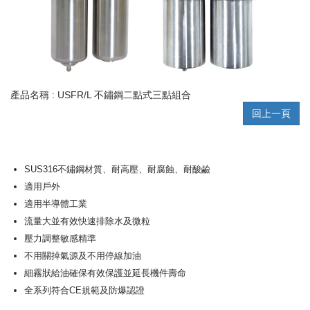
產品名稱 : USFR/L 不鏽鋼二點式三點組合
回上一頁
SUS316不鏽鋼材質、耐高壓、耐腐蝕、耐酸鹼
適用戶外
適用半導體工業
流量大並有效快速排除水及微粒
壓力調整敏感精準
不用關掉氣源及不用停線加油
細霧狀給油確保有效保護並延長機件壽命
全系列符合CE規範及防爆認證