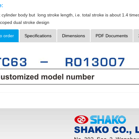
e:
 cylinder body but long stroke length, i.e. total stroke is about 1.4 time
coped dual stroke design
o order
Specifications
Dimensions
PDF Documents