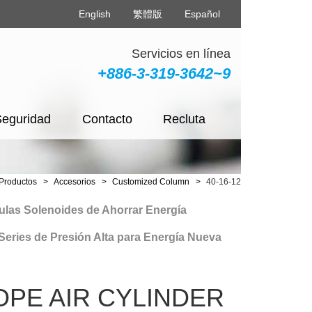
English
繁體版
Español
Servicios en línea
+886-3-319-3642~9
Seguridad
Contacto
Recluta
Productos
Accesorios
Customized Column
40-16-12
s Solenoides de Ahorrar Energía
ies de Presión Alta para Energía Nueva
OPE AIR CYLINDER