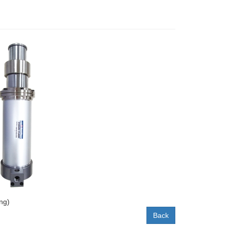
ng)
Back