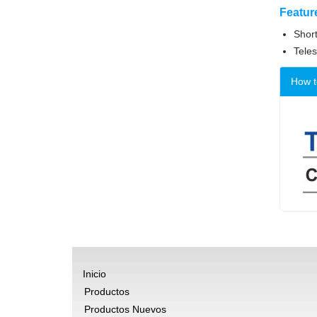
Featur
Short
Teles
How t
Inicio
Productos
Productos Nuevos