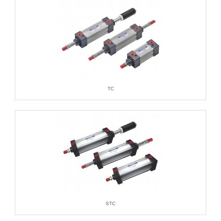
TC
STC