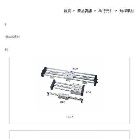
首頁
產品資訊
執行元件
無桿氣缸
SH
節能型電磁閥系列
新
RCP