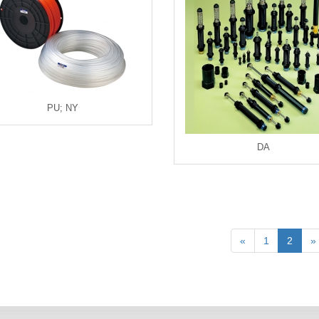
PU; NY
DA
«
1
2
»