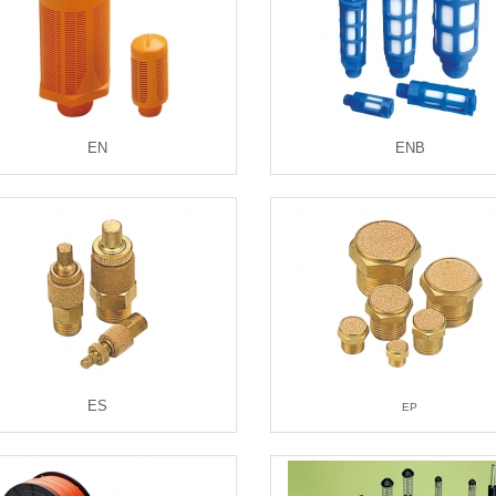
EN
ENB
ES
EP