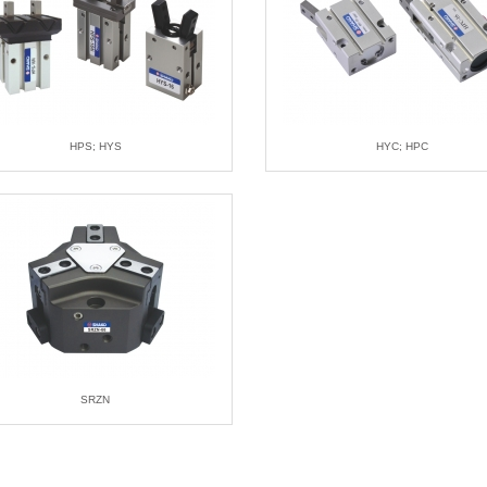
HPS; HYS
HYC; HPC
SRZN