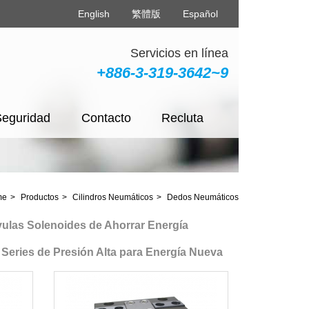
English
繁體版
Español
Servicios en línea
+886-3-319-3642~9
Seguridad
Contacto
Recluta
me
Productos
Cilindros Neumáticos
Dedos Neumáticos
as Solenoides de Ahorrar Energía
ries de Presión Alta para Energía Nueva