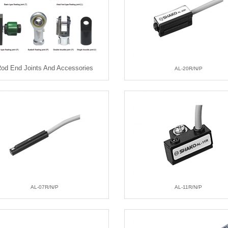
od End Joints And Accessories
AL-20R/N/P
AL-07R/N/P
AL-11R/N/P