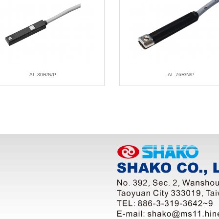
AL-30R/N/P
AL-76R
/N/P