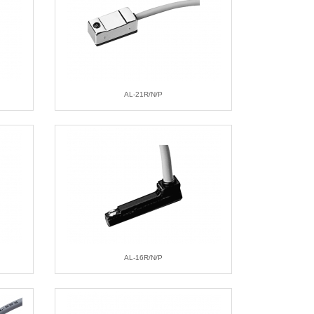
AL-21R/N/P
AL-16R/N/P